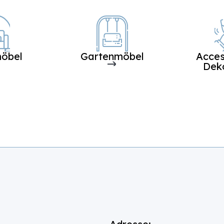
öbel
Gartenmöbel
Acces
Dek
mpre