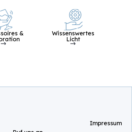
soires &
Wissenswertes
oration
Licht
ssum